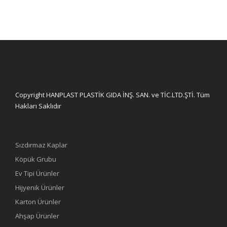
Copyright HANPLAST PLASTİK GIDA İNŞ. SAN. ve TİC.LTD.ŞTİ. Tüm
Hakları Saklıdır
Sızdırmaz Kaplar
Köpük Grubu
Ev Tipi Ürünler
Hijyenik Ürünler
Karton Ürünler
Ahşap Ürünler