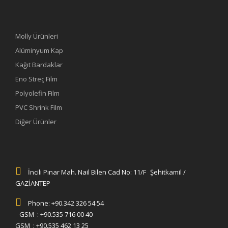
Molly Ürünleri
Alüminyum Kap
Kağıt Bardaklar
Eno Streç Film
Polyolefin Film
PVC Shrink Film
Diğer Ürünler
İncili Pınar Mah. Nail Bilen Cad No: 11/F Şehitkamil /
GAZİANTEP
Phone: +90.342 326 54 54
GSM : +90.535 716 00 40
GSM : +90.535 462 13 25